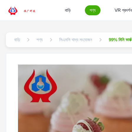
বাড়ি
পণ্য
VR প্রদর্শন
বাড়ি
পণ্য
সিএমসি খাদ্য সংযোজন
99% মিনি কার্ব