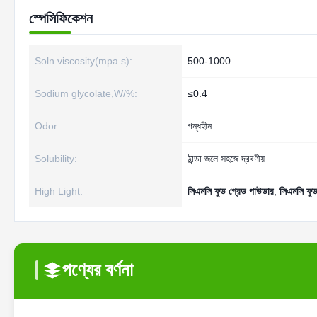
স্পেসিফিকেশন
Soln.viscosity(mpa.s):
500-1000
Sodium glycolate,W/%:
≤0.4
Odor:
গন্ধহীন
Solubility:
ঠান্ডা জলে সহজে দ্রবণীয়
High Light:
সিএমসি ফুড গ্রেড পাউডার
,
সিএমসি ফুড
পণ্যের বর্ণনা