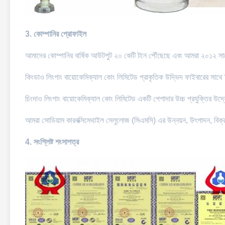
3. কোম্পানির প্রোফাইল
আমাদের কোম্পানির বার্ষিক আউটপুট ২০ কেটি টনে পৌঁছেছে এবং আমরা ২০১
কিংডাও লিংগাং বায়োকেমিক্যাল কোং লিমিটেড প্রাকৃতিক উদ্ভিদ ফাইবারের সাথে
চিংদাও লিংগাং বায়োকেমিক্যাল কোং লিমিটেড একটি পেশাদার উচ্চ প্রযুক্তির উদ্
আমরা সোডিয়াম কারবক্সিমেথাইল সেলুলোজ (সিএমসি) এর উন্নয়ন, উৎপাদন, বিক্
4.
সংশ্লিষ্ট শংসাপত্র