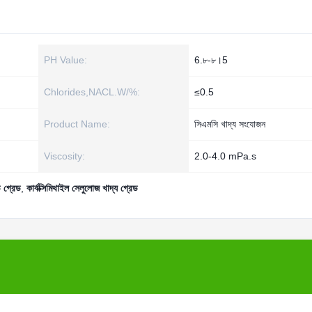
PH Value:
6.৮-৮।5
Chlorides,NACL.W/%:
≤0.5
Product Name:
সিএমসি খাদ্য সংযোজন
Viscosity:
2.0-4.0 mPa.s
 গ্রেড
,
কার্বক্সিমিথাইল সেলুলোজ খাদ্য গ্রেড