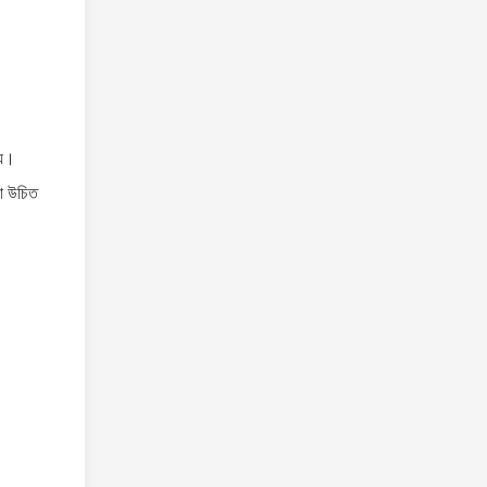
য়।
়া উচিত