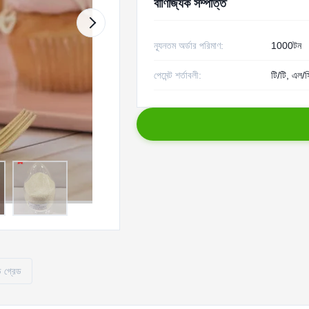
বাণিজ্যিক সম্পত্তি
ন্যূনতম অর্ডার পরিমাণ:
1000টন
পেমেন্ট শর্তাবলী:
টি/টি, এল/স
 গ্রেড