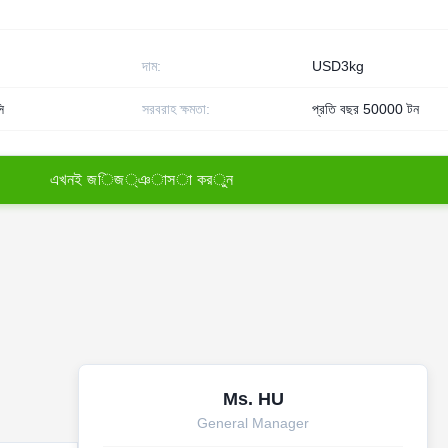
দাম:
USD3kg
ি
সরবরাহ ক্ষমতা:
প্রতি বছর 50000 টন
এ
খ
ন
ই
জ
ি
জ
্
ঞ
া
স
া
ক
র
ু
ন
Ms. HU
General Manager