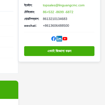
ইমেইল:
topsales@linguangcmc.com
টেলিফোন:
86+532 -8699 -6872
হোয়াটসঅ্যাপ:
8613210134683
wechat:
+8613606488500
এখনই জিজ্ঞাসা করুন