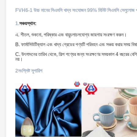
FVH6-1 উচ্চ মানের সিএমসি খাদ্য সংযোজন 99% মিনিট সিএমসি সেলুলোজ খা
1.
সঞ্চয়স্থান:
এ. শীতল, শুকনো, পরিষ্কার এবং বায়ুচলাচলযোগ্য জায়গায় সংরক্ষণ করুন।
B. ফার্মাসিউটিক্যাল এবং খাদ্য গ্রেডের পণ্যটি পরিবহন এবং সঞ্চয় করার সময় বি
C. উৎপাদনের তারিখ থেকে, শিল্প পণ্যের জন্য সংরক্ষণের সময়কাল 4 বছরের বেশি 
নয়।
2সংশ্লিষ্ট সুপারিশ