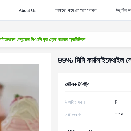
আমাদের সাথে যোগাযোগ করুন
উদ্ধৃতির 
About Us
ক্সাইমেথাইল সেলুলোজ সিএমসি ফুড গ্রেড পাউডার অ্যাডিটিভস
99% মিনি কার্বক্সাইমেথাইল 
মৌলিক বৈশিষ্ট্য
উৎপত্তি স্থান:
চীন
সার্টিফিকেশন:
TDS