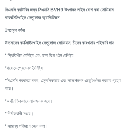
সিএমসি ব্যাটারির জন্য সিএমসি BVH9 উৎপাদন লাইন যোগ করা সোডিয়াম
কারবক্সিমিথাইল সেলুলোজ অ্যাডিটিভস
1পণ্যের বর্ণনা
উচ্চমানের কার্বক্সাইমথাইল সেলুলোজ সোডিয়াম, চীনের কারখানায় পাইকারি দাম
* স্থিতিশীল বৈশিষ্ট্য এবং ভাল ফিল্ম গঠন বৈশিষ্ট্য
*বায়োডেগ্রেডেবল বৈশিষ্ট্য
*সিএমসি প্রধানত ঘনক, এমুলসিফায়ার এবং সাসপেনশন এজেন্টগুলির প্রভাব গ্রহণ
করে।
*অর্থনৈতিকভাবে লাভজনক হবে।
* দীর্ঘমেয়াদী সঞ্চয়।
* সামান্য পরিমাণে জেল কণা।