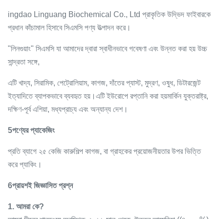
ingdao Linguang Biochemical Co., Ltd প্রাকৃতিক উদ্ভিদ ফাইবারকে
প্রধান কাঁচামাল হিসাবে সিএমসি পণ্য উত্পাদন করে।
"লিনগুয়াং" সিএমসি যা আমাদের দ্বারা স্বাধীনভাবে গবেষণা এবং উন্নত করা হয় উচ্চ
সান্দ্রতা সঙ্গে,
এটি খাদ্য, সিরামিক, পেট্রোলিয়াম, কাগজ, দাঁতের প্যাস্ট, মুদ্রণ, ওষুধ, ডিটারজেন্ট
ইত্যাদিতে ব্যাপকভাবে ব্যবহৃত হয়।এটি ইউরোপে রপ্তানি করা হয়মার্কিন যুক্তরাষ্ট্র,
দক্ষিণ-পূর্ব এশিয়া, মধ্যপ্রাচ্য এবং অন্যান্য দেশ।
5পণ্যের প্যাকেজিং
প্রতি ব্যাগে ২৫ কেজি কারুশিল্প কাগজ, বা গ্রাহকের প্রয়োজনীয়তার উপর ভিত্তি
করে প্যাকিং।
6প্রায়শই জিজ্ঞাসিত প্রশ্ন
1. আমরা কে?