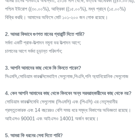
আমরা চীনের শানডংয়ে অবস্থিত, ২০১৬ সাল থেকে, উত্তর আমেরিকা ((৪০.০০%),
পশ্চিম ইউরোপ ((৩০.০০%), আফ্রিকা ((১৫.০০%), মধ্য প্রাচ্য (১৫.০০%)
বিক্রি করছি। আমাদের অফিসে মোট ১০১-২০০ জন লোক রয়েছে।
2. আমরা কিভাবে গুণগত মানের গ্যারান্টি দিতে পারি?
সর্বদা একটি প্রাক-উত্পাদন নমুনা ভর উত্পাদন আগে;
চালানের আগে সর্বদা চূড়ান্ত পরিদর্শন;
3. আপনি আমাদের কাছ থেকে কি কিনতে পারেন?
সিএমসি,সোডিয়াম কারবক্সিমেথাইল সেলুলোজ,পিএসি,পলি অ্যানিয়োনিক সেলুলোজ
4. কেন আপনি আমাদের কাছ থেকে কিনবেন অন্য সরবরাহকারীদের কাছ থেকে নয়?
সোডিয়াম কারবক্সিমেথি সেলুলোজ (সিএমসি) এবং (পিএসি) এর নেতৃস্থানীয়
প্রস্তুতকারক এবং 14 বছরেরও বেশি সময় ধরে সমৃদ্ধ বিকাশের অভিজ্ঞতা রয়েছে।
আইএসও 90001 এবং আইএসও 14001 অর্জন করেছে।
5. আমরা কি ধরনের সেবা দিতে পারি?