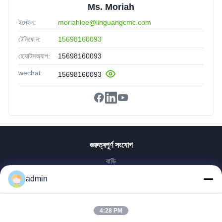
Ms. Moriah
ইমেইল:
moriahlee@linguangcmc.com
টেলিফোন:
15698160093
হোয়াটসঅ্যাপ:
15698160093
wechat:
15698160093
গুরুত্বপূর্ণ সংযোগ
বাড়ি
পণ্য
admin
VR প্রদর্শন
আমাদের সম্পর্কে
4:28 PM
কারখানা ভ্রমণ