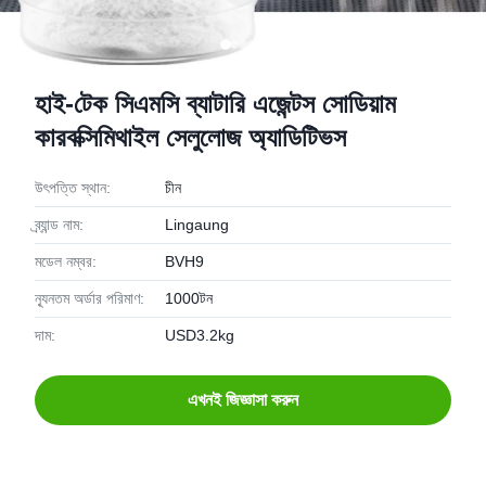
হাই-টেক সিএমসি ব্যাটারি এজেন্টস সোডিয়াম
কারবক্সিমিথাইল সেলুলোজ অ্যাডিটিভস
উৎপত্তি স্থান:
চীন
ব্র্যান্ড নাম:
Lingaung
মডেল নম্বর:
BVH9
ন্যূনতম অর্ডার পরিমাণ:
1000টন
দাম:
USD3.2kg
এখনই জিজ্ঞাসা করুন