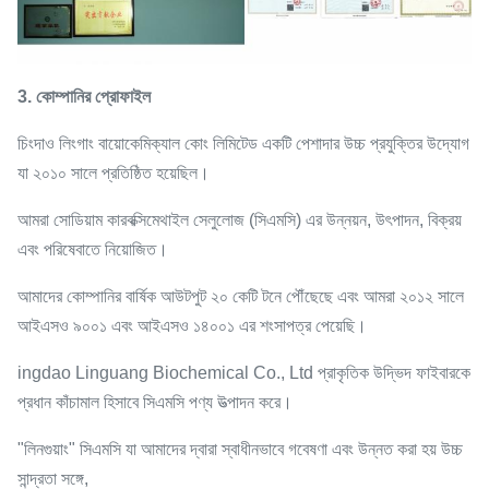
3. কোম্পানির প্রোফাইল
চিংদাও লিংগাং বায়োকেমিক্যাল কোং লিমিটেড একটি পেশাদার উচ্চ প্রযুক্তির উদ্যোগ
যা ২০১০ সালে প্রতিষ্ঠিত হয়েছিল।
আমরা সোডিয়াম কারবক্সিমেথাইল সেলুলোজ (সিএমসি) এর উন্নয়ন, উৎপাদন, বিক্রয়
এবং পরিষেবাতে নিয়োজিত।
আমাদের কোম্পানির বার্ষিক আউটপুট ২০ কেটি টনে পৌঁছেছে এবং আমরা ২০১২ সালে
আইএসও ৯০০১ এবং আইএসও ১৪০০১ এর শংসাপত্র পেয়েছি।
ingdao Linguang Biochemical Co., Ltd প্রাকৃতিক উদ্ভিদ ফাইবারকে
প্রধান কাঁচামাল হিসাবে সিএমসি পণ্য উত্পাদন করে।
"লিনগুয়াং" সিএমসি যা আমাদের দ্বারা স্বাধীনভাবে গবেষণা এবং উন্নত করা হয় উচ্চ
সান্দ্রতা সঙ্গে,