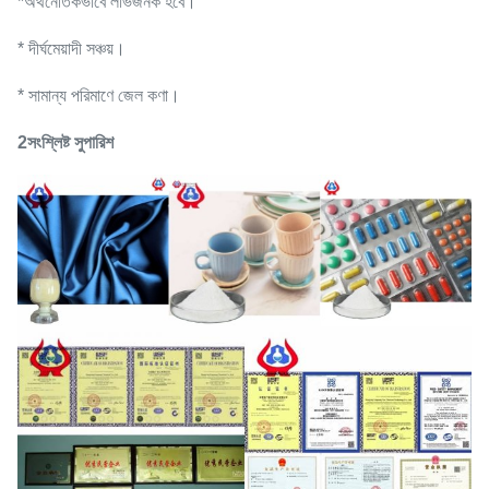
*অর্থনৈতিকভাবে লাভজনক হবে।
* দীর্ঘমেয়াদী সঞ্চয়।
* সামান্য পরিমাণে জেল কণা।
2সংশ্লিষ্ট সুপারিশ