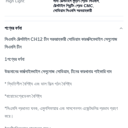
High Light:
সাদা টেক্সটাইল মুদ্রণ গ্রেড সিএমসি
,
টেক্সটাইল প্রিন্টিং গ্রেড CMC
,
সোডিয়াম সিএমসি সরবরাহকারী
পণ্যের বর্ণনা
সিএমসি টেক্সটাইল CH12 চীন সরবরাহকারী সোডিয়াম কারবক্সিমেথাইল সেলুলোজ
সিএমসি চীন
1পণ্যের বর্ণনা
উচ্চমানের কার্বক্সাইমথাইল সেলুলোজ সোডিয়াম, চীনের কারখানায় পাইকারি দাম
* স্থিতিশীল বৈশিষ্ট্য এবং ভাল ফিল্ম গঠন বৈশিষ্ট্য
*বায়োডেগ্রেডেবল বৈশিষ্ট্য
*সিএমসি প্রধানত ঘনক, এমুলসিফায়ার এবং সাসপেনশন এজেন্টগুলির প্রভাব গ্রহণ
করে।