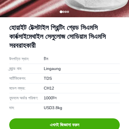
হোয়াইট টেক্সটাইল প্রিন্টিং গ্রেড সিএমসি
কার্বক্সাইমেথাইল সেলুলোজ সোডিয়াম সিএমসি
সরবরাহকারী
উৎপত্তি স্থান:
চীন
ব্র্যান্ড নাম:
Lingaung
সার্টিফিকেশন:
TDS
মডেল নম্বর:
CH12
ন্যূনতম অর্ডার পরিমাণ:
1000টন
দাম:
USD3.8kg
এখনই জিজ্ঞাসা করুন