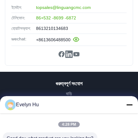
ইমেইল:
topsales@linguangcmc.com
টেলিফোন:
86+532 -8699 -6872
হোয়াটসঅ্যাপ:
8613210134683
wechat:
+8613606488500
গুরুত্বপূর্ণ সংযোগ
বাড়ি
পণ্য
Evelyn Hu
VR প্রদর্শন
আমাদের সম্পর্কে
4:28 PM
কারখানা ভ্রমণ
মান নিয়ন্ত্রণ