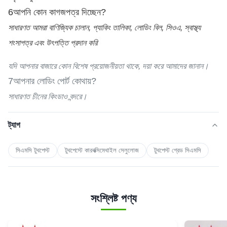
6আপনি কোন কাগজপত্র দিচ্ছেন?
সাধারণত আমরা বাণিজ্যিক চালান, প্যাকিং তালিকা, লোডিং বিল, সিওএ, স্বাস্থ্য
শংসাপত্র এবং উৎপত্তি প্রদান করি
যদি আপনার বাজারে কোন বিশেষ প্রয়োজনীয়তা থাকে, দয়া করে আমাদের জানান।
7আপনার লোডিং পোর্ট কোথায়?
সাধারণত চীনের কিংডাও বন্দরে।
ট্যাগ
সিএমসি টুথপেস্ট
টুথপেস্টে কারবক্সিমেথাইল সেলুলোজ
টুথপেস্ট গ্রেড সিএমসি
সংশ্লিষ্ট পণ্য