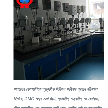
আমাদের কোম্পানিতে প্রাকৃতিক উদ্ভিদ ফাইবার প্রধান কাঁচামাল
হিসাবে, CMC পণ্য সাদা গুঁড়া, স্বাদহীন, গন্ধহীন, অ-বিষাক্ত,