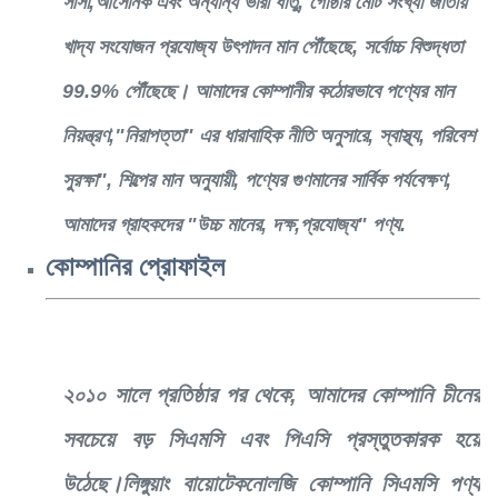
সীসা,আর্সেনিক এবং অন্যান্য ভারী ধাতু, গোষ্ঠীর মোট সংখ্যা জাতীয়
খাদ্য সংযোজন প্রযোজ্য উৎপাদন মান পৌঁছেছে, সর্বোচ্চ বিশুদ্ধতা
99.9% পৌঁছেছে। আমাদের কোম্পানীর কঠোরভাবে পণ্যের মান
নিয়ন্ত্রণ,"নিরাপত্তা" এর ধারাবাহিক নীতি অনুসারে, স্বাস্থ্য, পরিবেশ
সুরক্ষা", শিল্পের মান অনুযায়ী, পণ্যের গুণমানের সার্বিক পর্যবেক্ষণ,
আমাদের গ্রাহকদের "উচ্চ মানের, দক্ষ,প্রযোজ্য" পণ্য.
কোম্পানির প্রোফাইল
২০১০ সালে প্রতিষ্ঠার পর থেকে, আমাদের কোম্পানি চীনের
সবচেয়ে বড় সিএমসি এবং পিএসি প্রস্তুতকারক হয়ে
উঠেছে।লিঙ্গুয়াং বায়োটেকনোলজি কোম্পানি সিএমসি পণ্য