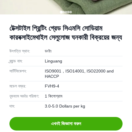
টেক্সটাইল প্রিন্টিং গ্রেড সিএমসি সোডিয়াম
কারবক্সাইমেথাইল সেলুলোজ ঘনকারী বিক্রয়ের জন্য
উৎপত্তি স্থান:
ডংইং
ব্র্যান্ড নাম:
Linguang
সার্টিফিকেশন:
ISO9001，ISO14001, ISO22000 and
HACCP
মডেল নম্বর:
FVH9-4
ন্যূনতম অর্ডার পরিমাণ:
1 কিলোগ্রাম
দাম:
3.0-5.0 Dollars per kg
এখনই জিজ্ঞাসা করুন