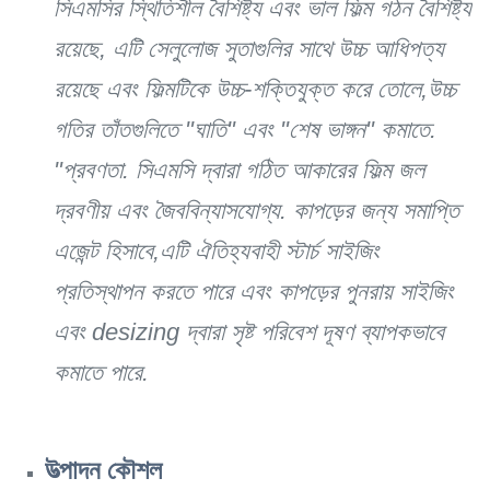
সিএমসির স্থিতিশীল বৈশিষ্ট্য এবং ভাল ফিল্ম গঠন বৈশিষ্ট্য
রয়েছে, এটি সেলুলোজ সুতাগুলির সাথে উচ্চ আধিপত্য
রয়েছে এবং ফিল্মটিকে উচ্চ-শক্তিযুক্ত করে তোলে,উচ্চ
গতির তাঁতগুলিতে "ঘাতি" এবং "শেষ ভাঙ্গন" কমাতে.
"প্রবণতা. সিএমসি দ্বারা গঠিত আকারের ফিল্ম জল
দ্রবণীয় এবং জৈববিন্যাসযোগ্য. কাপড়ের জন্য সমাপ্তি
এজেন্ট হিসাবে,এটি ঐতিহ্যবাহী স্টার্চ সাইজিং
প্রতিস্থাপন করতে পারে এবং কাপড়ের পুনরায় সাইজিং
এবং desizing দ্বারা সৃষ্ট পরিবেশ দূষণ ব্যাপকভাবে
কমাতে পারে.
উত্পাদন কৌশল