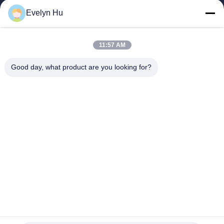
পণ্য
Evelyn Hu
VR প্রদর্শন
আমাদের সম্পর্কে
11:57 AM
কারখানা ভ্রমণ
মান নিয়ন্ত্রণ
Good day, what product are you looking for?
আমাদের সাথে যোগাযোগ করুন
উদ্ধৃতির জন্য আবেদন
খবর
Dongying Linguang New Material Technology Co., Ltd.
86-532-132101-34683
topsales@linguangcmc.com
আমাদের অনুসরণ করো
© 2026 Dongying Linguang New Material Technology Co., Ltd.. All Rights