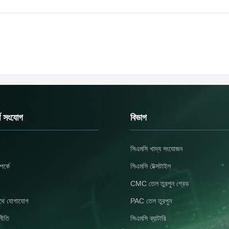
র্ণ সংযোগ
বিভাগ
সিএমসি খাদ্য সংযোজন
র্কে
সিএমসি টেক্সটাইল
CMC তেল তুরপুন গ্রেড
থে যোগাযোগ
PAC তেল তুরপুন
নীতি
সিএমসি ব্যাটারি