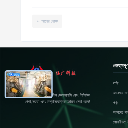
আগের পোস্ট
গুরুত্বপূ
বাড়ি
আমাদের সম্প
ডংইং লিংগুয়াং নিউ মেশিন টেকনোলজি কোং লিমিটেড
পেশা,সততা এবং বিশ্বাসযোগ্যতাতোমার সেরা পছন্দ!
পণ্য
আমাদের সা
গোপনীয়তা 