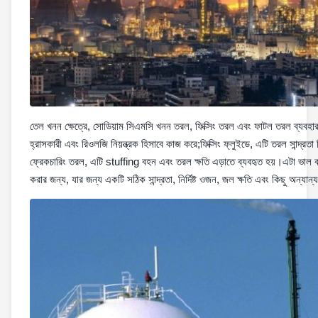
তেল খনন ক্ষেত্রে, সোডিয়াম সিএমসি খনন তরল, ফিক্সিং তরল এবং ফাটল তরল ব্যবহার
হ্রাসকারী এবং রিওলজি নিয়ন্ত্রক হিসাবে কাজ করে;ফিক্সিং ফ্লুইডে, এটি তরল সান্দ্রতা ন
ফ্রেকচারিং তরল, এটি stuffing বহন এবং তরল ক্ষতি এড়াতে ব্যবহৃত হয়।এটা ভাল ব
করার জন্য, যার জন্য একটি সঠিক সান্দ্রতা, নির্দিষ্ট ওজন, জল ক্ষতি এবং কিছু অন্যান