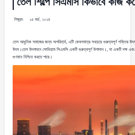
তেল শিল্পে সিএমসি কিভাবে কাজ ক
লিঙ্গুয়াং
২৫ মার্চ, ২০২৪
তেল আধুনিক সমাজের জন্য অপরিহার্য, এটি কেবলমাত্র সবচেয়ে গুরুত্বপূর্ণ শক্তির উৎস ন
উৎস।তেল উৎপাদনে সোডিয়াম সিএমসি একটি গুরুত্বপূর্ণ উপাদান।, যা একটি দক্ষ এব
গুণমান নিশ্চিত করতে পারে।