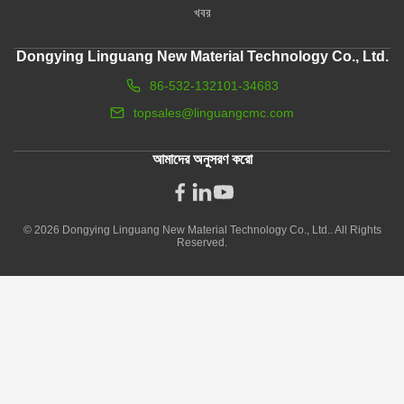
খবর
Dongying Linguang New Material Technology Co., Ltd.
86-532-132101-34683
topsales@linguangcmc.com
আমাদের অনুসরণ করো
© 2026 Dongying Linguang New Material Technology Co., Ltd.. All Rights
Reserved.