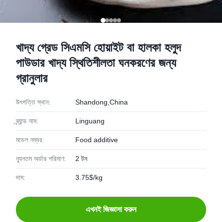
খাদ্য গ্রেড সিএমসি হোয়াইট বা হালকা হলুদ
পাউডার খাদ্য স্থিতিশীলতা ঘনকরণের জন্য
গ্রানুলার
উৎপত্তি স্থান:
Shandong,China
ব্র্যান্ড নাম:
Linguang
মডেল নম্বর:
Food additive
ন্যূনতম অর্ডার পরিমাণ:
2 টন
দাম:
3.75$/kg
এখনই জিজ্ঞাসা করুন