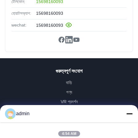
টেলিফোন:
15698160093
হোয়াটসঅ্যাপ:
15698160093
wechat:
15698160093
গুরুত্বপূর্ণ সংযোগ
বাড়ি
পণ্য
VR প্রদর্শন
আমাদের সম্পর্কে
admin
কারখানা ভ্রমণ
মান নিয়ন্ত্রণ
4:54 AM