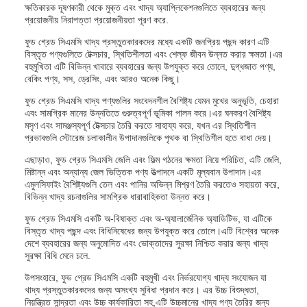
ক্ষতিকারক দূষণকারী থেকে মুক্ত এবং খাদ্য অ্যাপ্লিকেশনগুলিতে ব্যবহারের জন্য
প্রয়োজনীয় নিরাপত্তা প্রয়োজনীয়তা পূরণ করে.
ফুড গ্রেড সিএমসি খাদ্য প্রস্তুতকারকদের মধ্যে একটি জনপ্রিয় পছন্দ কারণ এটি
বিস্তৃত পণ্যগুলিতে টেক্সচার, স্থিতিশীলতা এবং শেল্ফ জীবন উন্নত করার ক্ষমতা।এর
বহুমুখিতা এটি বিভিন্ন খাবারে ব্যবহারের জন্য উপযুক্ত করে তোলে, দুগ্ধজাত পণ্য,
বেকিং পণ্য, সস, ড্রেসিং, এবং আরও অনেক কিছু।
ফুড গ্রেড সিএমসি খাদ্য পণ্যগুলির সংবেদনশীল বৈশিষ্ট্য যেমন মুখের অনুভূতি, চেহারা
এবং সামগ্রিক মানের উন্নতিতে গুরুত্বপূর্ণ ভূমিকা পালন করে।এর ঘনকরণ বৈশিষ্ট্য
মসৃণ এবং সামঞ্জস্যপূর্ণ টেক্সচার তৈরি করতে সাহায্য করে, যখন এর স্থিতিশীল
প্রভাবগুলি স্টোরেজ চলাকালীন উপাদানগুলিকে পৃথক বা স্থিতিশীল হতে বাধা দেয়।
এছাড়াও, ফুড গ্রেড সিএমসি জেলি এবং ফিল্ম গঠনের ক্ষমতা নিয়ে পরিচিত, এটি জেলি,
মিষ্টান্ন এবং অন্যান্য জেল ভিত্তিক পণ্য উত্পাদনে একটি মূল্যবান উপাদান।এর
এমুলসিফাইং বৈশিষ্ট্যগুলি তেল এবং পানির অভিন্ন মিশ্রণ তৈরি করতেও সহায়তা করে,
বিভিন্ন খাদ্য রচনাগুলির সামগ্রিক ধারাবাহিকতা উন্নত করে।
ফুড গ্রেড সিএমসি একটি অ-বিষাক্ত এবং অ-অ্যালার্জেনিক অ্যাডিটিভ, যা এটিকে
বিস্তৃত খাদ্য পছন্দ এবং বিধিনিষেধের জন্য উপযুক্ত করে তোলে।এটি বিশ্বের অনেক
দেশে ব্যবহারের জন্য অনুমোদিত এবং ভোক্তাদের সুরক্ষা নিশ্চিত করার জন্য খাদ্য
সুরক্ষা বিধি মেনে চলে.
উপসংহারে, ফুড গ্রেড সিএমসি একটি বহুমুখী এবং নির্ভরযোগ্য খাদ্য সংযোজন যা
খাদ্য প্রস্তুতকারকদের জন্য অসংখ্য সুবিধা প্রদান করে। এর উচ্চ বিশুদ্ধতা,
নিয়ন্ত্রিত সান্দ্রতা এবং উচ্চ কার্যকারিতা সহ,এটি উচ্চমানের খাদ্য পণ্য তৈরির জন্য