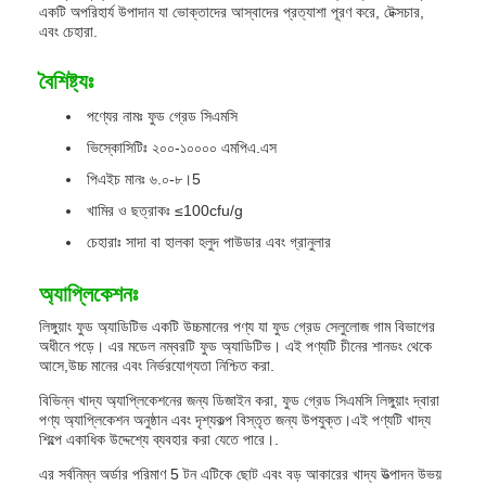
একটি অপরিহার্য উপাদান যা ভোক্তাদের আস্বাদের প্রত্যাশা পূরণ করে, টেক্সচার,
এবং চেহারা.
বৈশিষ্ট্যঃ
পণ্যের নামঃ ফুড গ্রেড সিএমসি
ভিস্কোসিটিঃ ২০০-১০০০০ এমপিএ.এস
পিএইচ মানঃ ৬.০-৮।5
খামির ও ছত্রাকঃ ≤100cfu/g
চেহারাঃ সাদা বা হালকা হলুদ পাউডার এবং গ্রানুলার
অ্যাপ্লিকেশনঃ
লিঙ্গুয়াং ফুড অ্যাডিটিভ একটি উচ্চমানের পণ্য যা ফুড গ্রেড সেলুলোজ গাম বিভাগের
অধীনে পড়ে। এর মডেল নম্বরটি ফুড অ্যাডিটিভ। এই পণ্যটি চীনের শানডং থেকে
আসে,উচ্চ মানের এবং নির্ভরযোগ্যতা নিশ্চিত করা.
বিভিন্ন খাদ্য অ্যাপ্লিকেশনের জন্য ডিজাইন করা, ফুড গ্রেড সিএমসি লিঙ্গুয়াং দ্বারা
পণ্য অ্যাপ্লিকেশন অনুষ্ঠান এবং দৃশ্যকল্প বিস্তৃত জন্য উপযুক্ত।এই পণ্যটি খাদ্য
শিল্পে একাধিক উদ্দেশ্যে ব্যবহার করা যেতে পারে।.
এর সর্বনিম্ন অর্ডার পরিমাণ 5 টন এটিকে ছোট এবং বড় আকারের খাদ্য উত্পাদন উভয়