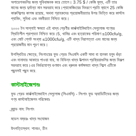
অপারেশনগুলির জন্য সুবিধাজনক করে তোলে। 3.75 $ / কেজি মূল্য, এটি তার
মানের জন্য দুর্দান্ত মান সরবরাহ করে।প্যাকেজিংয়ের বিবরণে প্রতি ব্যাগে 25 কেজি
কারুশিল্পের কাগজ রয়েছে, অথবা গ্রাহকদের প্রয়োজনীয়তার উপর ভিত্তি করে কাস্টম
প্যাকিং, সুবিধা এবং নমনীয়তা নিশ্চিত করে।
২০০০ টন সাপ্লাই ক্ষমতা এই খাদ্য শ্রেণীর কার্বক্সাইমিথাইল সেলুলোজ পণ্যের
স্থিতিশীল প্রাপ্যতা নিশ্চিত করে।5, খামির এবং ছত্রাকের পরিমাণ ≤100cfu/g,
এবং মোট প্লেট সংখ্যা ≤1000cfu/g, এটি খাদ্য নিরাপত্তা এবং মানের জন্য
প্রয়োজনীয় মান পূরণ করে।
উপস্থিতির ক্ষেত্রে, লিংগাংয়ের ফুড গ্রেড সিএমসি একটি সাদা বা হালকা হলুদ গুঁড়া
এবং দানাদার আকারে পাওয়া যায়, যা বিভিন্ন খাদ্য উত্পাদন প্রক্রিয়াগুলির জন্য বিকল্প
সরবরাহ করে।এর নির্ভরযোগ্য গুণমান এবং ধ্রুবক কর্মক্ষমতা খাদ্য শিল্পে এটিকে
পছন্দসই পছন্দ করে.
কাস্টমাইজেশনঃ
ফুড গ্রেড কার্বক্সাইমেথাইল সেলুলোজ (সিএমসি) - লিংগাং ফুড অ্যাডিটিভের জন্য
পণ্য কাস্টমাইজেশন পরিষেবাঃ
ব্র্যান্ড নাম: লিংগাং
মডেল নম্বরঃ খাদ্য সংযোজন
উৎপত্তিস্থল: শানডং, চীন