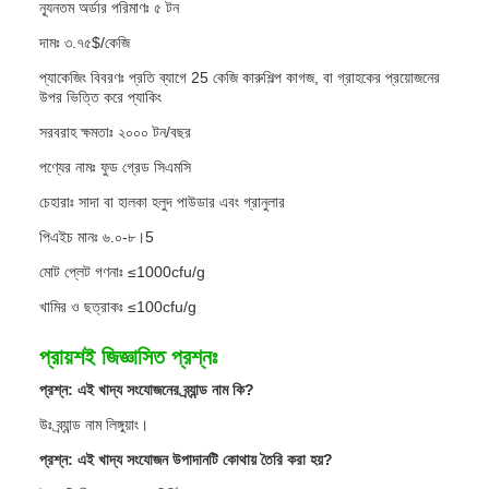
ন্যূনতম অর্ডার পরিমাণঃ ৫ টন
দামঃ ৩.৭৫$/কেজি
প্যাকেজিং বিবরণঃ প্রতি ব্যাগে 25 কেজি কারুশিল্প কাগজ, বা গ্রাহকের প্রয়োজনের
উপর ভিত্তি করে প্যাকিং
সরবরাহ ক্ষমতাঃ ২০০০ টন/বছর
পণ্যের নামঃ ফুড গ্রেড সিএমসি
চেহারাঃ সাদা বা হালকা হলুদ পাউডার এবং গ্রানুলার
পিএইচ মানঃ ৬.০-৮।5
মোট প্লেট গণনাঃ ≤1000cfu/g
খামির ও ছত্রাকঃ ≤100cfu/g
প্রায়শই জিজ্ঞাসিত প্রশ্নঃ
প্রশ্ন: এই খাদ্য সংযোজনের ব্র্যান্ড নাম কি?
উঃ ব্র্যান্ড নাম লিঙ্গুয়াং।
প্রশ্ন: এই খাদ্য সংযোজন উপাদানটি কোথায় তৈরি করা হয়?