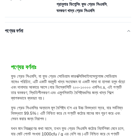
গ্রানুলার ডিপেন্সিং ফুড গ্রেড সিএমসি
,
ঘনকরণ খাদ্য গ্রেড সিএমসি
পণ্যের বর্ণনা
পণ্যের বর্ণনাঃ
ফুড গ্রেড সিএমসি, যা ফুড গ্রেড সোডিয়াম কারবক্সিমিথাইলসেলুলোজ সোডিয়াম
নামেও পরিচিত, এটি একটি বহুমুখী খাদ্য সংযোজন যা একটি সাদা বা হালকা হলুদ গুঁড়ো
এবং দানাদার আকারে আসে।যার ভিস্কোসিটি ২০০-১০০০০ এমপিএ.s, এই পণ্যটি
তার ঘনকরণ, স্থিতিশীলকরণ এবং এমুলসিফাইং বৈশিষ্ট্যগুলির জন্য খাদ্য শিল্পে
ব্যাপকভাবে ব্যবহৃত হয়।
ফুড গ্রেড সিএমসির অন্যতম মূল বৈশিষ্ট্য হ'ল এর উচ্চ বিশুদ্ধতা স্তর, যার সর্বনিম্ন
বিশুদ্ধতা 99.5%। এটি নিশ্চিত করে যে পণ্যটি কঠোর মানের মান পূরণ করে এবং
সেবন করার জন্য নিরাপদ।
যখন মান নিয়ন্ত্রণের কথা আসে, তখন ফুড গ্রেড সিএমসি কঠোর নির্দেশিকা মেনে চলে,
যার মোট প্লেট সংখ্যা 1000cfu / g এর বেশি নয়।এটি নিশ্চিত করে যে পণ্যটি